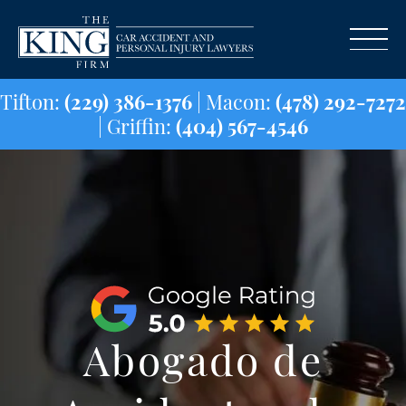
Tifton:
(229) 386-1376
| Macon:
(478) 29
| Griffin:
(404) 567-4546
Abogado de