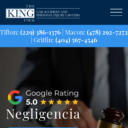
Tifton:
(229) 386-1376
| Macon:
(478) 29
| Griffin:
(404) 567-4546
Negligencia