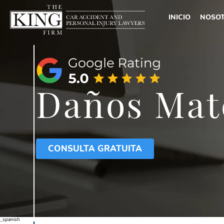
INICIO
NOSO
ACE
LES
Daños Mat
CON
RES
TES
CONSULTA GRATUITA
_spanish