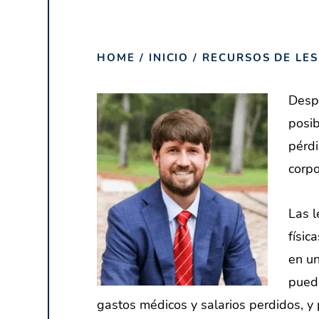
HOME
/
INICIO
/
RECURSOS DE LE
Despu
posib
pérdi
corpo
Las l
físic
en u
pued
gastos médicos y salarios perdidos, y